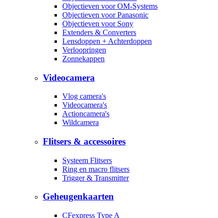
Objectieven voor OM-Systems
Objectieven voor Panasonic
Objectieven voor Sony
Extenders & Converters
Lensdoppen + Achterdoppen
Verloopringen
Zonnekappen
Videocamera
Vlog camera's
Videocamera's
Actioncamera's
Wildcamera
Flitsers & accessoires
Systeem Flitsers
Ring en macro flitsers
Trigger & Transmitter
Geheugenkaarten
CFexpress Type A