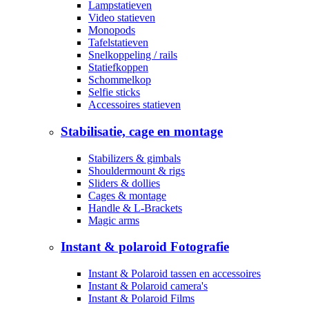
Lampstatieven
Video statieven
Monopods
Tafelstatieven
Snelkoppeling / rails
Statiefkoppen
Schommelkop
Selfie sticks
Accessoires statieven
Stabilisatie, cage en montage
Stabilizers & gimbals
Shouldermount & rigs
Sliders & dollies
Cages & montage
Handle & L-Brackets
Magic arms
Instant & polaroid Fotografie
Instant & Polaroid tassen en accessoires
Instant & Polaroid camera's
Instant & Polaroid Films