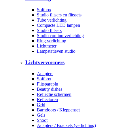
Softbox
Studio flitsers en flitssets
Tube verlichting
Compacte LED lampen
Studio flitsers
Studio continu verlichting
Ring verlichting
Lichtmeter
Lampstatieven studio
Lichtvervormers
Adapters
Softbox
Flitsparaplu
Beauty dishes
Reflectie schermen
Reflectoren
Grid
Barndoors / Kleppenset
Gels
Snoot
Adapters / Brackets (verlichting)