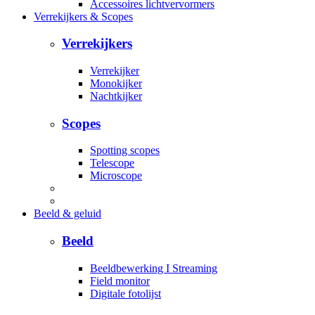
Accessoires lichtvervormers
Verrekijkers & Scopes
Verrekijkers
Verrekijker
Monokijker
Nachtkijker
Scopes
Spotting scopes
Telescope
Microscope
Beeld & geluid
Beeld
Beeldbewerking I Streaming
Field monitor
Digitale fotolijst