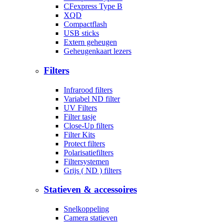
CFexpress Type B
XQD
Compactflash
USB sticks
Extern geheugen
Geheugenkaart lezers
Filters
Infrarood filters
Variabel ND filter
UV Filters
Filter tasje
Close-Up filters
Filter Kits
Protect filters
Polarisatiefilters
Filtersystemen
Grijs ( ND ) filters
Statieven & accessoires
Snelkoppeling
Camera statieven