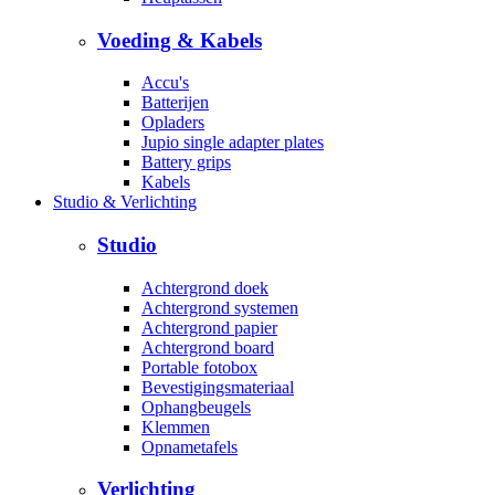
Voeding & Kabels
Accu's
Batterijen
Opladers
Jupio single adapter plates
Battery grips
Kabels
Studio & Verlichting
Studio
Achtergrond doek
Achtergrond systemen
Achtergrond papier
Achtergrond board
Portable fotobox
Bevestigingsmateriaal
Ophangbeugels
Klemmen
Opnametafels
Verlichting