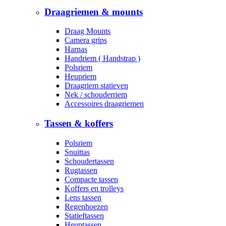
Draagriemen & mounts
Draag Mounts
Camera grips
Harnas
Handriem ( Handstrap )
Polsriem
Heupriem
Draagriem statieven
Nek / schouderriem
Accessoires draagriemen
Tassen & koffers
Polsriem
Snuittas
Schoudertassen
Rugtassen
Compacte tassen
Koffers en trolleys
Lens tassen
Regenhoezen
Statieftassen
Heuptassen