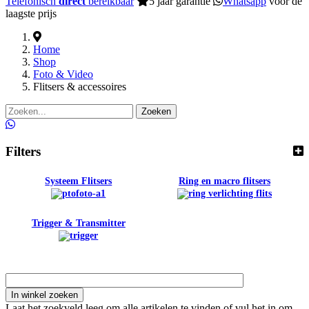
Telefonisch
direct
bereikbaar
5 jaar garantie
Whatsapp
voor de
laagste prijs
Home
Shop
Foto & Video
Flitsers & accessoires
Zoeken
Filters
Systeem Flitsers
Ring en macro flitsers
Trigger & Transmitter
Laat het zoekveld leeg om alle artikelen te vinden of vul het in om