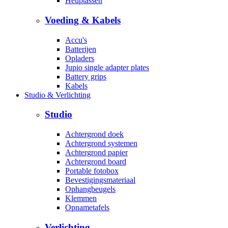
Heuptassen
Voeding & Kabels
Accu's
Batterijen
Opladers
Jupio single adapter plates
Battery grips
Kabels
Studio & Verlichting
Studio
Achtergrond doek
Achtergrond systemen
Achtergrond papier
Achtergrond board
Portable fotobox
Bevestigingsmateriaal
Ophangbeugels
Klemmen
Opnametafels
Verlichting