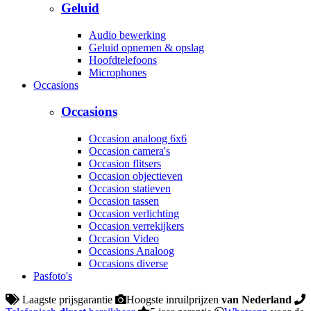
Geluid
Audio bewerking
Geluid opnemen & opslag
Hoofdtelefoons
Microphones
Occasions
Occasions
Occasion analoog 6x6
Occasion camera's
Occasion flitsers
Occasion objectieven
Occasion statieven
Occasion tassen
Occasion verlichting
Occasion verrekijkers
Occasion Video
Occasions Analoog
Occasions diverse
Pasfoto's
Laagste prijsgarantie
Hoogste inruilprijzen
van Nederland