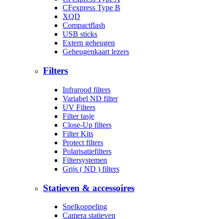
CFexpress Type B
XQD
Compactflash
USB sticks
Extern geheugen
Geheugenkaart lezers
Filters
Infrarood filters
Variabel ND filter
UV Filters
Filter tasje
Close-Up filters
Filter Kits
Protect filters
Polarisatiefilters
Filtersystemen
Grijs ( ND ) filters
Statieven & accessoires
Snelkoppeling
Camera statieven