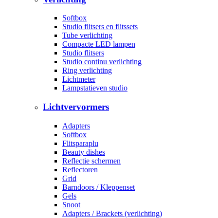
Softbox
Studio flitsers en flitssets
Tube verlichting
Compacte LED lampen
Studio flitsers
Studio continu verlichting
Ring verlichting
Lichtmeter
Lampstatieven studio
Lichtvervormers
Adapters
Softbox
Flitsparaplu
Beauty dishes
Reflectie schermen
Reflectoren
Grid
Barndoors / Kleppenset
Gels
Snoot
Adapters / Brackets (verlichting)