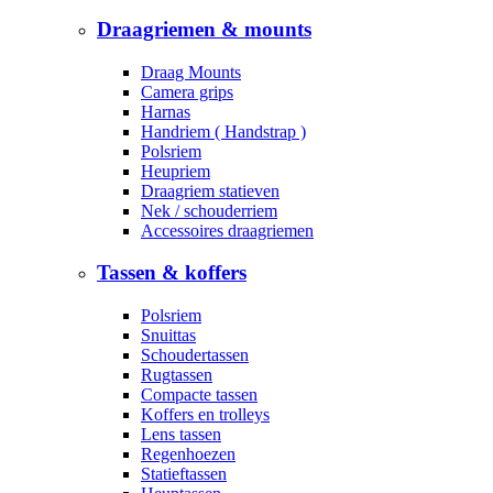
Draagriemen & mounts
Draag Mounts
Camera grips
Harnas
Handriem ( Handstrap )
Polsriem
Heupriem
Draagriem statieven
Nek / schouderriem
Accessoires draagriemen
Tassen & koffers
Polsriem
Snuittas
Schoudertassen
Rugtassen
Compacte tassen
Koffers en trolleys
Lens tassen
Regenhoezen
Statieftassen