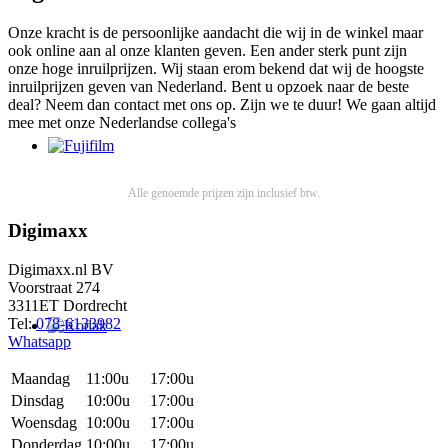
Onze kracht is de persoonlijke aandacht die wij in de winkel maar
ook online aan al onze klanten geven. Een ander sterk punt zijn
onze hoge inruilprijzen. Wij staan erom bekend dat wij de hoogste
inruilprijzen geven van Nederland. Bent u opzoek naar de beste
deal? Neem dan contact met ons op. Zijn we te duur! We gaan altijd
mee met onze Nederlandse collega's
Alle genoemde prijzen zijn inclusief btw.
Digimaxx
Digimaxx.nl BV
Voorstraat 274
3311ET Dordrecht
Tel:
078-6133982
Whatsapp
Maandag
11:00u
17:00u
Dinsdag
10:00u
17:00u
Woensdag
10:00u
17:00u
Donderdag
10:00u
17:00u