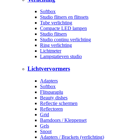
Softbox
Studio flitsers en flitssets
Tube verlichting
Compacte LED lampen
Studio flitsers
Studio continu verlichting
Ring verlichting
Lichtmeter
Lampstatieven studio
Lichtvervormers
Adapters
Softbox
Flitsparaplu
Beauty dishes
Reflectie schermen
Reflectoren
Grid
Barndoors / Kleppenset
Gels
Snoot
Adapters / Brackets (verlichting)