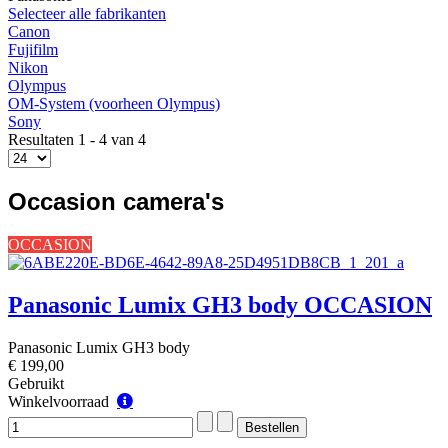
Selecteer alle fabrikanten
Canon
Fujifilm
Nikon
Olympus
OM-System (voorheen Olympus)
Sony
Resultaten 1 - 4 van 4
Occasion camera's
OCCASION
Panasonic Lumix GH3 body OCCASION
Panasonic Lumix GH3 body
€ 199,00
Gebruikt
Winkelvoorraad
Winkelvoorraad