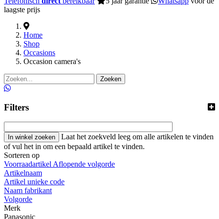
Telefonisch
direct
bereikbaar
5 jaar garantie
Whatsapp
voor de
laagste prijs
Home
Shop
Occasions
Occasion camera's
Zoeken
Filters
Laat het zoekveld leeg om alle artikelen te vinden
of vul het in om een bepaald artikel te vinden.
Sorteren op
Voorraadartikel Aflopende volgorde
Artikelnaam
Artikel unieke code
Naam fabrikant
Volgorde
Merk
Panasonic