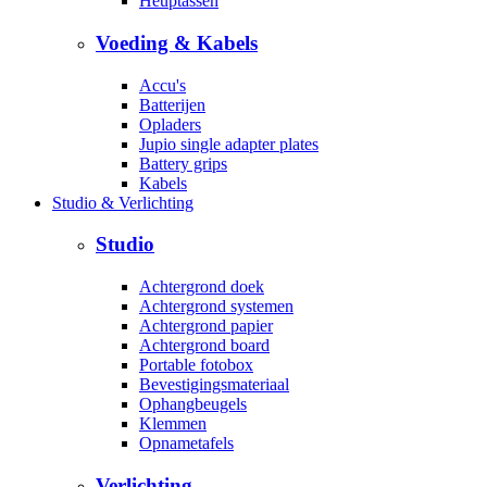
Heuptassen
Voeding & Kabels
Accu's
Batterijen
Opladers
Jupio single adapter plates
Battery grips
Kabels
Studio & Verlichting
Studio
Achtergrond doek
Achtergrond systemen
Achtergrond papier
Achtergrond board
Portable fotobox
Bevestigingsmateriaal
Ophangbeugels
Klemmen
Opnametafels
Verlichting