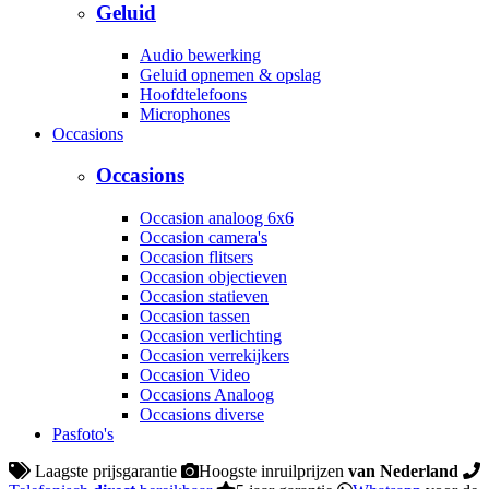
Geluid
Audio bewerking
Geluid opnemen & opslag
Hoofdtelefoons
Microphones
Occasions
Occasions
Occasion analoog 6x6
Occasion camera's
Occasion flitsers
Occasion objectieven
Occasion statieven
Occasion tassen
Occasion verlichting
Occasion verrekijkers
Occasion Video
Occasions Analoog
Occasions diverse
Pasfoto's
Laagste prijsgarantie
Hoogste inruilprijzen
van Nederland