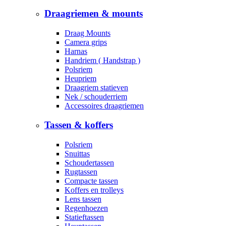
Draagriemen & mounts
Draag Mounts
Camera grips
Harnas
Handriem ( Handstrap )
Polsriem
Heupriem
Draagriem statieven
Nek / schouderriem
Accessoires draagriemen
Tassen & koffers
Polsriem
Snuittas
Schoudertassen
Rugtassen
Compacte tassen
Koffers en trolleys
Lens tassen
Regenhoezen
Statieftassen