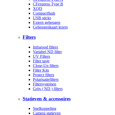
CFexpress Type B
XQD
Compactflash
USB sticks
Extern geheugen
Geheugenkaart lezers
Filters
Infrarood filters
Variabel ND filter
UV Filters
Filter tasje
Close-Up filters
Filter Kits
Protect filters
Polarisatiefilters
Filtersystemen
Grijs ( ND ) filters
Statieven & accessoires
Snelkoppeling
Camera statieven