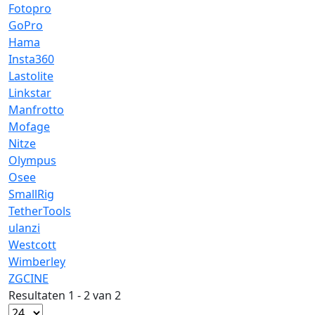
Fotopro
GoPro
Hama
Insta360
Lastolite
Linkstar
Manfrotto
Mofage
Nitze
Olympus
Osee
SmallRig
TetherTools
ulanzi
Westcott
Wimberley
ZGCINE
Resultaten 1 - 2 van 2