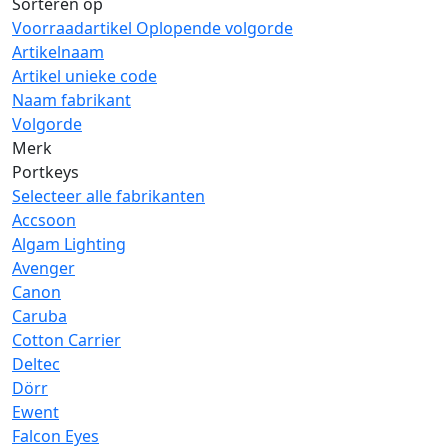
Sorteren op
Voorraadartikel Oplopende volgorde
Artikelnaam
Artikel unieke code
Naam fabrikant
Volgorde
Merk
Portkeys
Selecteer alle fabrikanten
Accsoon
Algam Lighting
Avenger
Canon
Caruba
Cotton Carrier
Deltec
Dörr
Ewent
Falcon Eyes