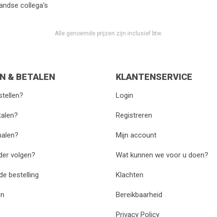
andse collega's
Alle genoemde prijzen zijn inclusief btw.
N & BETALEN
KLANTENSERVICE
stellen?
Login
talen?
Registreren
halen?
Mijn account
rder volgen?
Wat kunnen we voor u doen?
de bestelling
Klachten
en
Bereikbaarheid
Privacy Policy