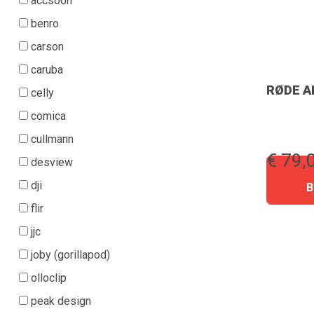
accsoon
benro
carson
caruba
RØDE AI
celly
comica
cullmann
€ 79,
desview
dji
flir
jjc
joby (gorillapod)
olloclip
peak design