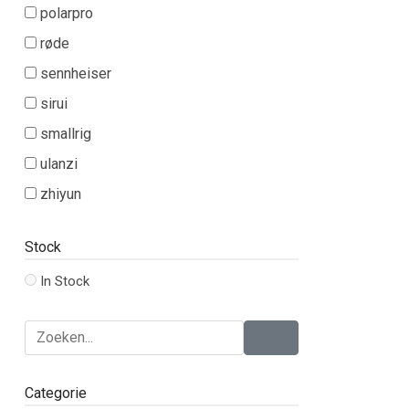
polarpro
røde
sennheiser
sirui
smallrig
ulanzi
zhiyun
Stock
In Stock
Categorie