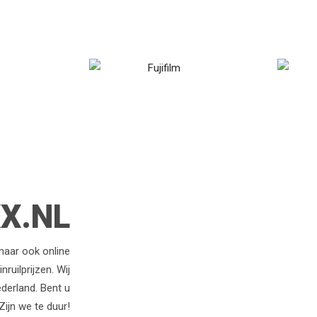
X.NL
 maar ook online
ruilprijzen. Wij
derland. Bent u
ijn we te duur!