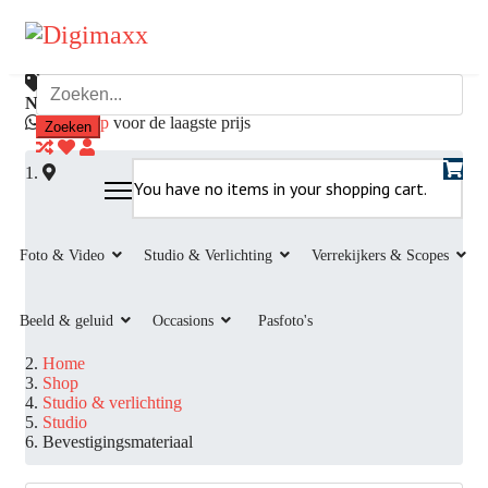
Laagste prijsgarantie
Hoogste inruilprijzen
van
Nederland
Telefonisch
direct
bereikbaar
5 jaar garantie
Whatsapp
voor de laagste prijs
Zoeken
You have no items in your shopping cart.
Foto & Video
Studio & Verlichting
Verrekijkers & Scopes
Beeld & geluid
Occasions
Pasfoto's
Home
Shop
Studio & verlichting
Studio
Bevestigingsmateriaal