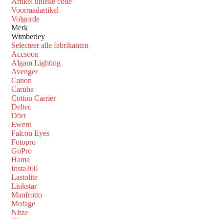
Artikel unieke code
Voorraadartikel
Volgorde
Merk
Wimberley
Selecteer alle fabrikanten
Accsoon
Algam Lighting
Avenger
Canon
Caruba
Cotton Carrier
Deltec
Dörr
Ewent
Falcon Eyes
Fotopro
GoPro
Hama
Insta360
Lastolite
Linkstar
Manfrotto
Mofage
Nitze