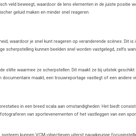
isch veld beweegt, waardoor de lens elementen in de juiste positie w
nischer geluid maken en minder snel reageren.
eid, waardoor je snel kunt reageren op veranderende scènes. Dit is i
ge scherpstelling kunnen beelden snel worden vastgelegd, zelfs wan
de stilte waarmee ze scherpstellen. Dit maakt ze bij uitstek geschik
een documentaire maakt, een trouwreportage vastlegt of een andere v
staties in een breed scala aan omstandigheden. Het biedt consiste
t fotograferen van sportevenementen of het vastleggen van een spo
systeem kunnen VCM-objectieven uiterst nauwkeurige focusinstellinge