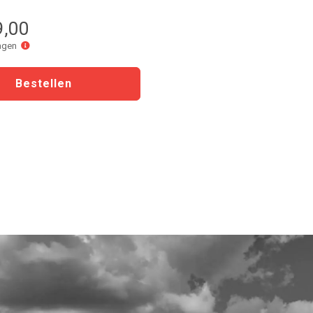
9,00
Levertijd
dagen
3
dagen