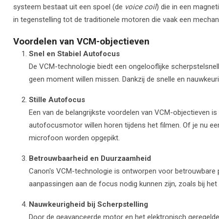
systeem bestaat uit een spoel (de
voice coil
) die in een magnet
in tegenstelling tot de traditionele motoren die vaak een mecha
Voordelen van VCM-objectieven
Snel en Stabiel Autofocus
De VCM-technologie biedt een ongelooflijke scherpstelsnelh
geen moment willen missen. Dankzij de snelle en nauwkeuri
Stille Autofocus
Een van de belangrijkste voordelen van VCM-objectieven is 
autofocusmotor willen horen tijdens het filmen. Of je nu 
microfoon worden opgepikt.
Betrouwbaarheid en Duurzaamheid
Canon's VCM-technologie is ontworpen voor betrouwbare pre
aanpassingen aan de focus nodig kunnen zijn, zoals bij he
Nauwkeurigheid bij Scherpstelling
Door de geavanceerde motor en het elektronisch geregelde 