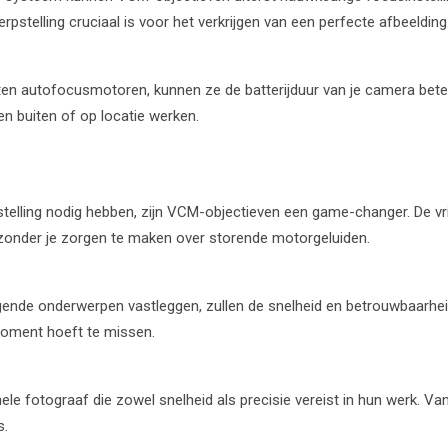
pstelling cruciaal is voor het verkrijgen van een perfecte afbeelding
n autofocusmotoren, kunnen ze de batterijduur van je camera beter 
n buiten of op locatie werken.
stelling nodig hebben, zijn VCM-objectieven een game-changer. De vri
 zonder je zorgen te maken over storende motorgeluiden.
gende onderwerpen vastleggen, zullen de snelheid en betrouwbaarhei
moment hoeft te missen.
e fotograaf die zowel snelheid als precisie vereist in hun werk. V
s.