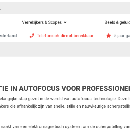
Verrekijkers & Scopes
Beeld & gelui
ederland
Telefonisch
direct
bereikbaar
5 jaar g
IE IN AUTOFOCUS VOOR PROFESSIONE
langrijke stap gezet in de wereld van autofocus-technologie. Deze 
s die afhankelijk zijn van snelle, stille en nauwkeurige scherpstel
maakt van een elektromagnetisch systeem om de scherpstelling van d