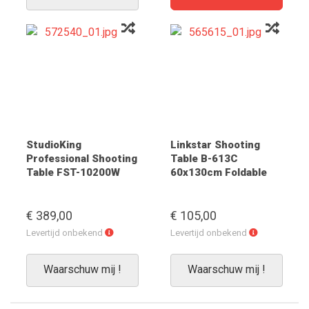
dagen
StudioKing
Linkstar Shooting
Professional Shooting
Table B-613C
Table FST-10200W
60x130cm Foldable
100x200cm
€ 389,00
€ 105,00
Levertijd
Levertijd
Levertijd onbekend
Levertijd onbekend
onbekend
onbekend
Waarschuw mij !
Waarschuw mij !