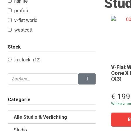
Stud
nanlite
profoto
v-flat world
westcott
Stock
in stock
(12)
V-Flat 
Cone X K
(X3)
€ 199
Categorie
Winkelvoo
Alle Studio & Verlichting
Studio