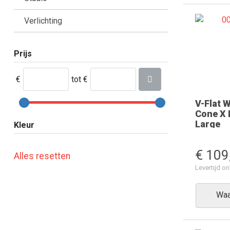
Verlichting
Prijs
€
tot
€
V-Flat 
Cone X K
Large
Kleur
€ 109
Alles resetten
Levertijd 
Waa