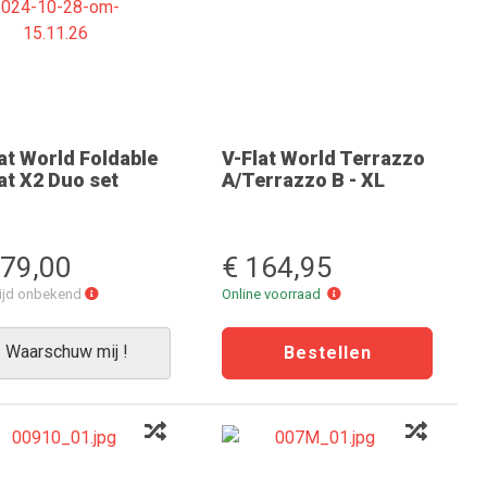
at World Foldable
V-Flat World Terrazzo
at X2 Duo set
A/Terrazzo B - XL
579,00
€ 164,95
Levertijd
Online
tijd onbekend
Online voorraad
onbekend
voorraad
Waarschuw mij !