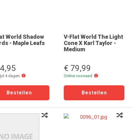
lat World Shadow
V-Flat World The Light
ds - Maple Leafs
Cone X Karl Taylor -
Medium
34,95
€ 79,99
Levertijd
Online
tijd 4 dagen
Online voorraad
4
voorraad
dagen