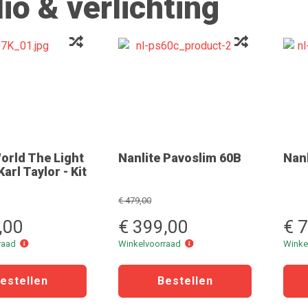
io & verlichting
World The Light
Nanlite Pavoslim 60B
Nanl
arl Taylor - Kit
€ 479,00
,00
€ 399,00
€ 
Winkelvoorraad
Winkelvoorraad
rraad
Winkelvoorraad
Winke