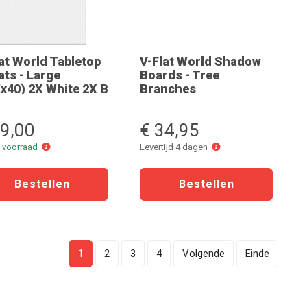
at World Tabletop
V-Flat World Shadow
ats - Large
Boards - Tree
x40) 2X White 2X B
Branches
89,00
€ 34,95
Online
Levertijd
e voorraad
Levertijd 4 dagen
voorraad
4
dagen
1
2
3
4
Volgende
Einde