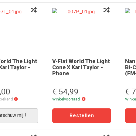
World The Light
V-Flat World The Light
Nan
arl Taylor -
Cone X Karl Taylor -
Bi-C
Phone
(FM
,00
€ 54,99
€ 
Levertijd
Winkelvoorraad
onbekend
Winkelvoorraad
Winke
onbekend
rschuw mij !