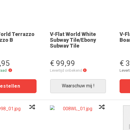
World Terrazzo
V-Flat World White
V-F
zzo B
Subway Tile/Ebony
Boar
Subway Tile
,95
€ 99,99
€ 
Online
Levertijd
rraad
Levertijd onbekend
Lever
voorraad
onbekend
Waarschuw mij !