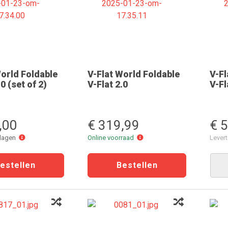
World Foldable
V-Flat World Foldable
V-Fl
.0 (set of 2)
V-Flat 2.0
V-Fl
,00
€ 319,99
€ 
Levertijd
Online
 dagen
Online voorraad
Lever
3
voorraad
dagen