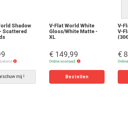
World Shadow
V-Flat World White
V-Fl
- Scattered
Gloss/White Matte -
V-Fl
ds
XL
(30€
99
€ 149,99
€ 
Levertijd
Online
onbekend
Online voorraad
Onlin
onbekend
voorraad
rschuw mij !