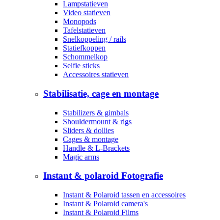
Lampstatieven
Video statieven
Monopods
Tafelstatieven
Snelkoppeling / rails
Statiefkoppen
Schommelkop
Selfie sticks
Accessoires statieven
Stabilisatie, cage en montage
Stabilizers & gimbals
Shouldermount & rigs
Sliders & dollies
Cages & montage
Handle & L-Brackets
Magic arms
Instant & polaroid Fotografie
Instant & Polaroid tassen en accessoires
Instant & Polaroid camera's
Instant & Polaroid Films