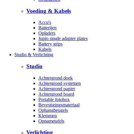
Voeding & Kabels
Accu's
Batterijen
Opladers
Jupio single adapter plates
Battery grips
Kabels
Studio & Verlichting
Studio
Achtergrond doek
Achtergrond systemen
Achtergrond papier
Achtergrond board
Portable fotobox
Bevestigingsmateriaal
Ophangbeugels
Klemmen
Opnametafels
Verlichting