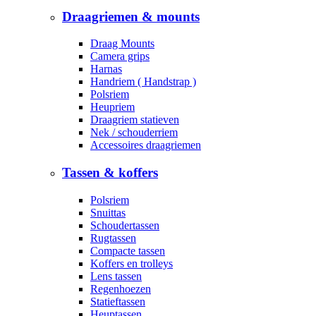
Draagriemen & mounts
Draag Mounts
Camera grips
Harnas
Handriem ( Handstrap )
Polsriem
Heupriem
Draagriem statieven
Nek / schouderriem
Accessoires draagriemen
Tassen & koffers
Polsriem
Snuittas
Schoudertassen
Rugtassen
Compacte tassen
Koffers en trolleys
Lens tassen
Regenhoezen
Statieftassen
Heuptassen