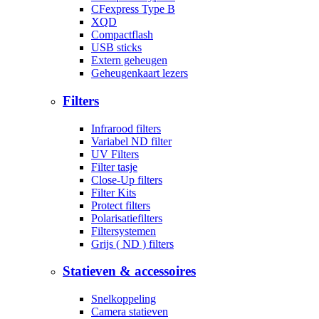
CFexpress Type B
XQD
Compactflash
USB sticks
Extern geheugen
Geheugenkaart lezers
Filters
Infrarood filters
Variabel ND filter
UV Filters
Filter tasje
Close-Up filters
Filter Kits
Protect filters
Polarisatiefilters
Filtersystemen
Grijs ( ND ) filters
Statieven & accessoires
Snelkoppeling
Camera statieven