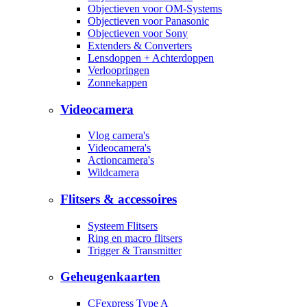
Objectieven voor OM-Systems
Objectieven voor Panasonic
Objectieven voor Sony
Extenders & Converters
Lensdoppen + Achterdoppen
Verloopringen
Zonnekappen
Videocamera
Vlog camera's
Videocamera's
Actioncamera's
Wildcamera
Flitsers & accessoires
Systeem Flitsers
Ring en macro flitsers
Trigger & Transmitter
Geheugenkaarten
CFexpress Type A