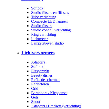
Softbox
Studio flitsers en flitssets
Tube verlichting
Compacte LED lampen
Studio flitsers
Studio continu verlichting
Ring verlichting
Lichtmeter
Lampstatieven studio
Lichtvervormers
Adapters
Softbox
Flitsparaplu
Beauty dishes
Reflectie schermen
Reflectoren
Grid
Barndoors / Kleppenset
Gels
Snoot
Adapters / Brackets (verlichting)