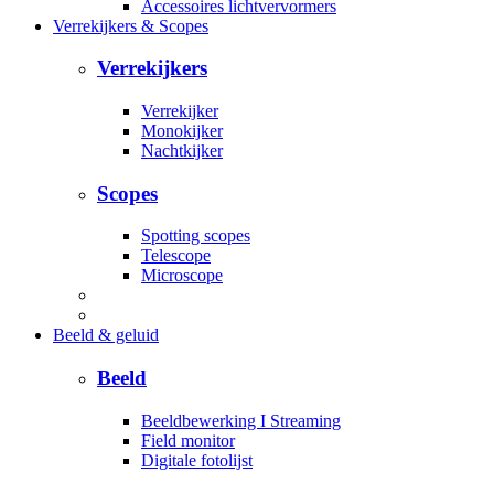
Accessoires lichtvervormers
Verrekijkers & Scopes
Verrekijkers
Verrekijker
Monokijker
Nachtkijker
Scopes
Spotting scopes
Telescope
Microscope
Beeld & geluid
Beeld
Beeldbewerking I Streaming
Field monitor
Digitale fotolijst