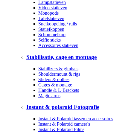
Lampstatieven
Video statieven
Monopods
Tafelstatieven
Snelkoppeling / rails
Statiefkoppen
Schommelkop
Selfie sticks
Accessoires statieven
Stabilisatie, cage en montage
Stabilizers & gimbals
Shouldermount & rigs
Sliders & dollies
Cages & montage
Handle & L-Brackets
Magic arms
Instant & polaroid Fotografie
Instant & Polaroid tassen en accessoires
Instant & Polaroid camera's
Instant & Polaroid Films