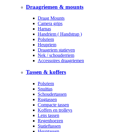
Draagriemen & mounts
Draag Mounts
Camera grips
Harnas
Handriem ( Handstrap )
Polsriem
Heupriem
Draagriem statieven
Nek / schouderriem
Accessoires draagriemen
Tassen & koffers
Polsriem
Snuittas
Schoudertassen
Rugtassen
Compacte tassen
Koffers en trolleys
Lens tassen
Regenhoezen
Statieftassen
Heuptassen