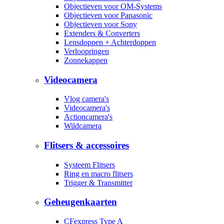
Objectieven voor OM-Systems
Objectieven voor Panasonic
Objectieven voor Sony
Extenders & Converters
Lensdoppen + Achterdoppen
Verloopringen
Zonnekappen
Videocamera
Vlog camera's
Videocamera's
Actioncamera's
Wildcamera
Flitsers & accessoires
Systeem Flitsers
Ring en macro flitsers
Trigger & Transmitter
Geheugenkaarten
CFexpress Type A