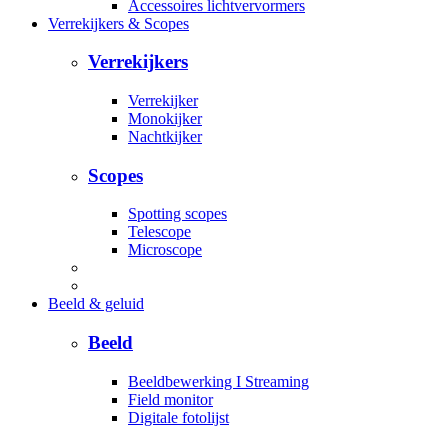
Accessoires lichtvervormers
Verrekijkers & Scopes
Verrekijkers
Verrekijker
Monokijker
Nachtkijker
Scopes
Spotting scopes
Telescope
Microscope
Beeld & geluid
Beeld
Beeldbewerking I Streaming
Field monitor
Digitale fotolijst