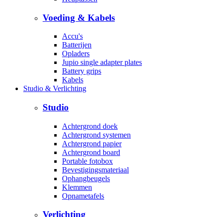
Voeding & Kabels
Accu's
Batterijen
Opladers
Jupio single adapter plates
Battery grips
Kabels
Studio & Verlichting
Studio
Achtergrond doek
Achtergrond systemen
Achtergrond papier
Achtergrond board
Portable fotobox
Bevestigingsmateriaal
Ophangbeugels
Klemmen
Opnametafels
Verlichting