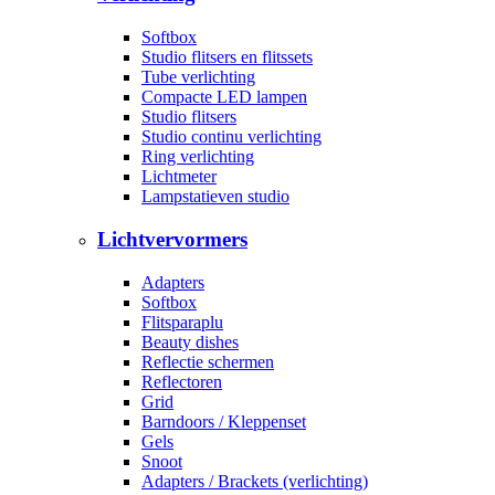
Softbox
Studio flitsers en flitssets
Tube verlichting
Compacte LED lampen
Studio flitsers
Studio continu verlichting
Ring verlichting
Lichtmeter
Lampstatieven studio
Lichtvervormers
Adapters
Softbox
Flitsparaplu
Beauty dishes
Reflectie schermen
Reflectoren
Grid
Barndoors / Kleppenset
Gels
Snoot
Adapters / Brackets (verlichting)