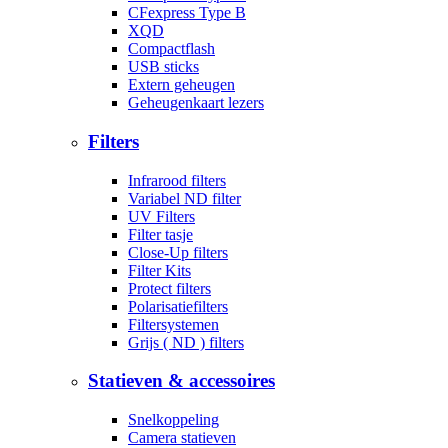
CFexpress Type B
XQD
Compactflash
USB sticks
Extern geheugen
Geheugenkaart lezers
Filters
Infrarood filters
Variabel ND filter
UV Filters
Filter tasje
Close-Up filters
Filter Kits
Protect filters
Polarisatiefilters
Filtersystemen
Grijs ( ND ) filters
Statieven & accessoires
Snelkoppeling
Camera statieven