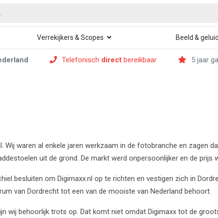
Verrekijkers & Scopes
Beeld & gelui
ederland
Telefonisch
direct
bereikbaar
5 jaar g
x.nl. Wij waren al enkele jaren werkzaam in de fotobranche en zagen 
destoelen uit de grond. De markt werd onpersoonlijker en de prijs w
ichiel besluiten om Digimaxx.nl op te richten en vestigen zich in Dord
ntrum van Dordrecht tot een van de mooiste van Nederland behoort.
ijn wij behoorlijk trots op. Dat komt niet omdat Digimaxx tot de gro