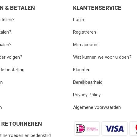
N & BETALEN
KLANTENSERVICE
stellen?
Login
talen?
Registreren
halen?
Mijn account
rder volgen?
Wat kunnen we voor u doen?
de bestelling
Klachten
en
Bereikbaarheid
Privacy Policy
n
Algemene voorwaarden
N RETOURNEREN
 herroepen en bedenktijd