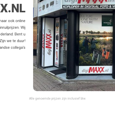
X.NL
 maar ook online
ruilprijzen. Wij
derland. Bent u
ijn we te duur!
andse collega's
Alle genoemde prijzen zijn inclusief btw.