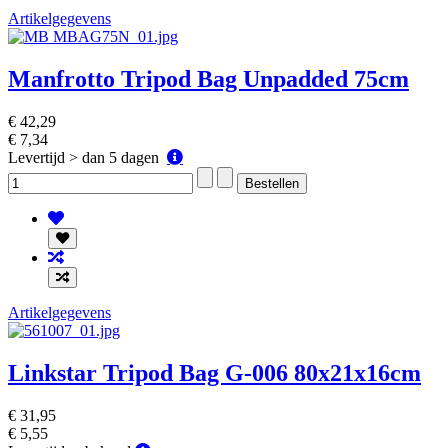
Artikelgegevens
Manfrotto Tripod Bag Unpadded 75cm
€ 42,29
€ 7,34
Levertijd
Levertijd > dan 5 dagen
>
dan
5
dagen
Artikelgegevens
Linkstar Tripod Bag G-006 80x21x16cm
€ 31,95
€ 5,55