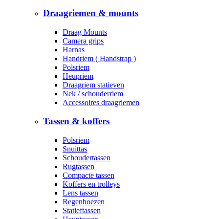
Draagriemen & mounts
Draag Mounts
Camera grips
Harnas
Handriem ( Handstrap )
Polsriem
Heupriem
Draagriem statieven
Nek / schouderriem
Accessoires draagriemen
Tassen & koffers
Polsriem
Snuittas
Schoudertassen
Rugtassen
Compacte tassen
Koffers en trolleys
Lens tassen
Regenhoezen
Statieftassen