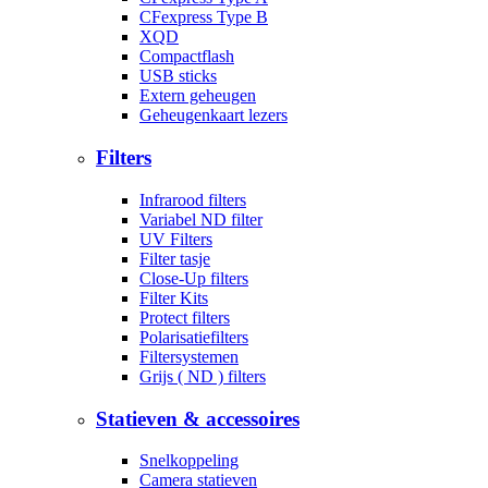
CFexpress Type B
XQD
Compactflash
USB sticks
Extern geheugen
Geheugenkaart lezers
Filters
Infrarood filters
Variabel ND filter
UV Filters
Filter tasje
Close-Up filters
Filter Kits
Protect filters
Polarisatiefilters
Filtersystemen
Grijs ( ND ) filters
Statieven & accessoires
Snelkoppeling
Camera statieven