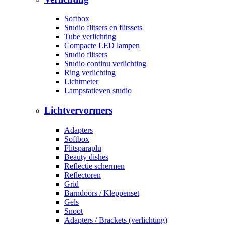
Softbox
Studio flitsers en flitssets
Tube verlichting
Compacte LED lampen
Studio flitsers
Studio continu verlichting
Ring verlichting
Lichtmeter
Lampstatieven studio
Lichtvervormers
Adapters
Softbox
Flitsparaplu
Beauty dishes
Reflectie schermen
Reflectoren
Grid
Barndoors / Kleppenset
Gels
Snoot
Adapters / Brackets (verlichting)