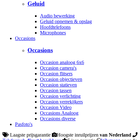
Geluid
Audio bewerking
Geluid opnemen & opslag
Hoofdtelefoons
Microphones
Occasions
Occasions
Occasion analoog 6x6
Occasion camera's
Occasion flitsers
Occasion objectieven
Occasion statieven
Occasion tassen
Occasion verlichting
Occasion verrekijkers
Occasion Video
Occasions Analoog
Occasions diverse
Pasfoto's
Laagste prijsgarantie
Hoogste inruilprijzen
van Nederland