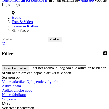
Telefonisch
direct
bereikbaar
5 jaar garantie
Whatsapp
voor de
laagste prijs
Home
Foto & Video
Tassen & Koffers
Statieftassen
Zoeken
Filters
Laat het zoekveld leeg om alle artikelen te vinden
of vul het in om een bepaald artikel te vinden.
Sorteren op
Voorraadartikel Oplopende volgorde
Artikelnaam
Artikel unieke code
Naam fabrikant
Volgorde
Merk
Selecteer fabrikanten