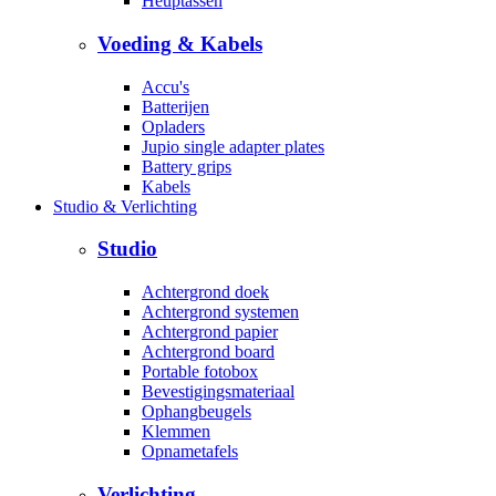
Heuptassen
Voeding & Kabels
Accu's
Batterijen
Opladers
Jupio single adapter plates
Battery grips
Kabels
Studio & Verlichting
Studio
Achtergrond doek
Achtergrond systemen
Achtergrond papier
Achtergrond board
Portable fotobox
Bevestigingsmateriaal
Ophangbeugels
Klemmen
Opnametafels
Verlichting