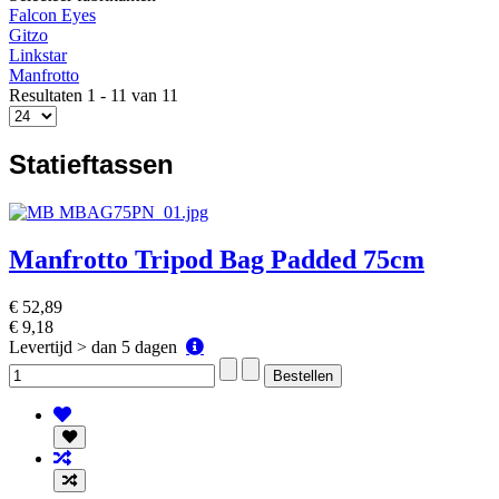
Falcon Eyes
Gitzo
Linkstar
Manfrotto
Resultaten 1 - 11 van 11
Statieftassen
Manfrotto Tripod Bag Padded 75cm
€ 52,89
€ 9,18
Levertijd
Levertijd > dan 5 dagen
>
dan
5
dagen