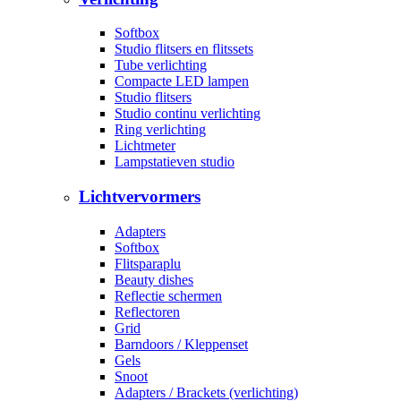
Softbox
Studio flitsers en flitssets
Tube verlichting
Compacte LED lampen
Studio flitsers
Studio continu verlichting
Ring verlichting
Lichtmeter
Lampstatieven studio
Lichtvervormers
Adapters
Softbox
Flitsparaplu
Beauty dishes
Reflectie schermen
Reflectoren
Grid
Barndoors / Kleppenset
Gels
Snoot
Adapters / Brackets (verlichting)