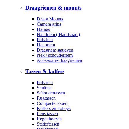
Draagriemen & mounts
Draag Mounts
Camera grips
Harnas
Handriem ( Handstrap )
Polsriem
Heupriem
Draagriem statieven
Nek / schouderriem
Accessoires draagriemen
Tassen & koffers
Polsriem
Snuittas
Schoudertassen
Rugtassen
Compacte tassen
Koffers en trolleys
Lens tassen
Regenhoezen
Statieftassen