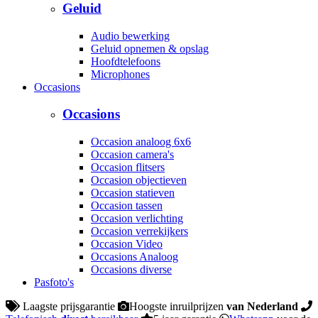
Geluid
Audio bewerking
Geluid opnemen & opslag
Hoofdtelefoons
Microphones
Occasions
Occasions
Occasion analoog 6x6
Occasion camera's
Occasion flitsers
Occasion objectieven
Occasion statieven
Occasion tassen
Occasion verlichting
Occasion verrekijkers
Occasion Video
Occasions Analoog
Occasions diverse
Pasfoto's
Laagste prijsgarantie
Hoogste inruilprijzen
van Nederland