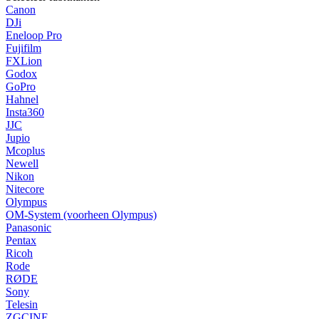
Canon
DJi
Eneloop Pro
Fujifilm
FXLion
Godox
GoPro
Hahnel
Insta360
JJC
Jupio
Mcoplus
Newell
Nikon
Nitecore
Olympus
OM-System (voorheen Olympus)
Panasonic
Pentax
Ricoh
Rode
RØDE
Sony
Telesin
ZGCINE