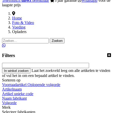
Telefonisch
direct
bereikbaar
5 jaar garantie
Whatsapp
voor de
laagste prijs
Home
Foto & Video
Voeding
Opladers
Zoeken
Filters
Laat het zoekveld leeg om alle artikelen te vinden
of vul het in om een bepaald artikel te vinden.
Sorteren op
Voorraadartikel Oplopende volgorde
Artikelnaam
Artikel unieke code
Naam fabrikant
Volgorde
Merk
Selecteer fabrikanten