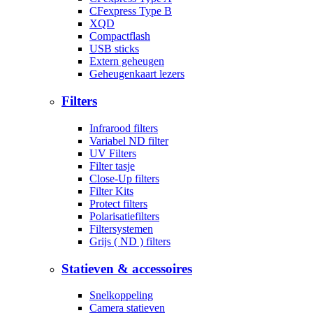
CFexpress Type B
XQD
Compactflash
USB sticks
Extern geheugen
Geheugenkaart lezers
Filters
Infrarood filters
Variabel ND filter
UV Filters
Filter tasje
Close-Up filters
Filter Kits
Protect filters
Polarisatiefilters
Filtersystemen
Grijs ( ND ) filters
Statieven & accessoires
Snelkoppeling
Camera statieven