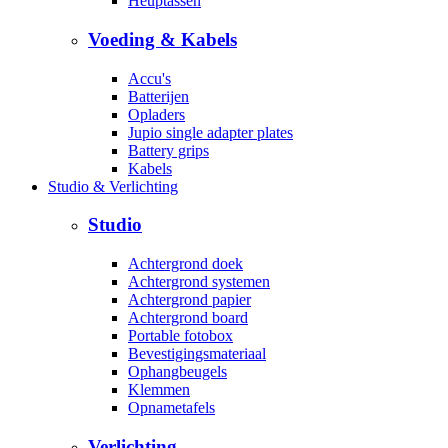
Heuptassen
Voeding & Kabels
Accu's
Batterijen
Opladers
Jupio single adapter plates
Battery grips
Kabels
Studio & Verlichting
Studio
Achtergrond doek
Achtergrond systemen
Achtergrond papier
Achtergrond board
Portable fotobox
Bevestigingsmateriaal
Ophangbeugels
Klemmen
Opnametafels
Verlichting