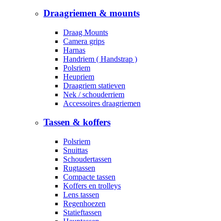
Draagriemen & mounts
Draag Mounts
Camera grips
Harnas
Handriem ( Handstrap )
Polsriem
Heupriem
Draagriem statieven
Nek / schouderriem
Accessoires draagriemen
Tassen & koffers
Polsriem
Snuittas
Schoudertassen
Rugtassen
Compacte tassen
Koffers en trolleys
Lens tassen
Regenhoezen
Statieftassen