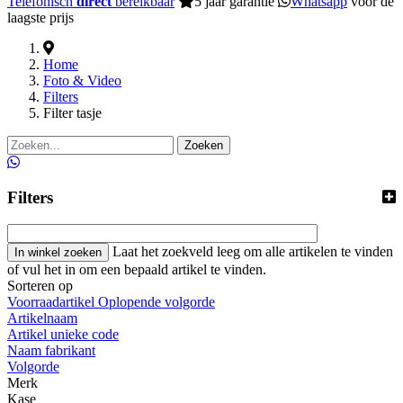
Telefonisch
direct
bereikbaar
5 jaar garantie
Whatsapp
voor de
laagste prijs
Home
Foto & Video
Filters
Filter tasje
Zoeken
Filters
Laat het zoekveld leeg om alle artikelen te vinden
of vul het in om een bepaald artikel te vinden.
Sorteren op
Voorraadartikel Oplopende volgorde
Artikelnaam
Artikel unieke code
Naam fabrikant
Volgorde
Merk
Kase