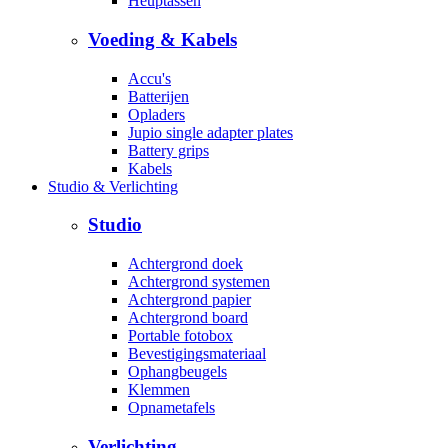
Heuptassen
Voeding & Kabels
Accu's
Batterijen
Opladers
Jupio single adapter plates
Battery grips
Kabels
Studio & Verlichting
Studio
Achtergrond doek
Achtergrond systemen
Achtergrond papier
Achtergrond board
Portable fotobox
Bevestigingsmateriaal
Ophangbeugels
Klemmen
Opnametafels
Verlichting