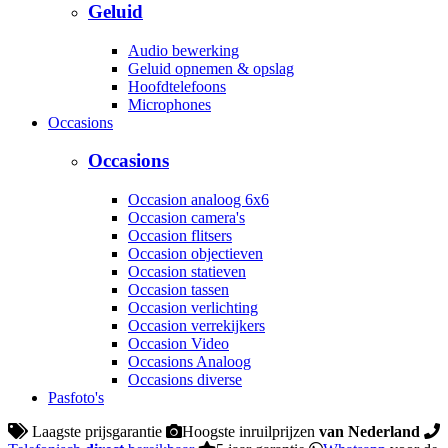
Geluid
Audio bewerking
Geluid opnemen & opslag
Hoofdtelefoons
Microphones
Occasions
Occasions
Occasion analoog 6x6
Occasion camera's
Occasion flitsers
Occasion objectieven
Occasion statieven
Occasion tassen
Occasion verlichting
Occasion verrekijkers
Occasion Video
Occasions Analoog
Occasions diverse
Pasfoto's
Laagste prijsgarantie
Hoogste inruilprijzen
van Nederland