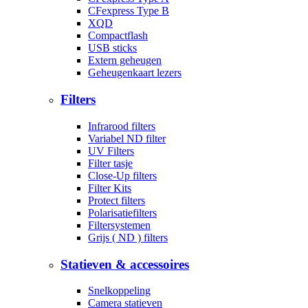
CFexpress Type B
XQD
Compactflash
USB sticks
Extern geheugen
Geheugenkaart lezers
Filters
Infrarood filters
Variabel ND filter
UV Filters
Filter tasje
Close-Up filters
Filter Kits
Protect filters
Polarisatiefilters
Filtersystemen
Grijs ( ND ) filters
Statieven & accessoires
Snelkoppeling
Camera statieven