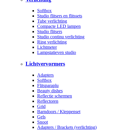
Softbox
Studio flitsers en flitssets
Tube verlichting
Compacte LED lampen
Studio flitsers
Studio continu verlichting
Ring verlichting
Lichtmeter
Lampstatieven studio
Lichtvervormers
Adapters
Softbox
Flitsparaplu
Beauty dishes
Reflectie schermen
Reflectoren
Grid
Barndoors / Kleppenset
Gels
Snoot
Adapters / Brackets (verlichting)