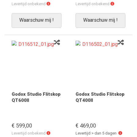
Levertijd
Levertijd
Levertijd onbekend
Levertijd onbekend
onbekend
onbekend
Waarschuw mij !
Waarschuw mij !
Godox Studio Flitskop
Godox Studio Flitskop
QT600II
QT400II
€ 599,00
€ 469,00
Levertijd
Levertijd
Levertijd onbekend
Levertijd > dan 5 dagen