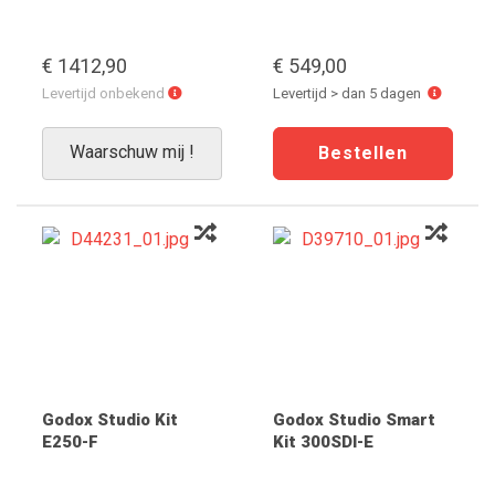
€ 1412,90
€ 549,00
Levertijd
Levertijd
Levertijd onbekend
Levertijd > dan 5 dagen
onbekend
>
dan
Waarschuw mij !
5
dagen
Godox Studio Kit
Godox Studio Smart
E250-F
Kit 300SDI-E