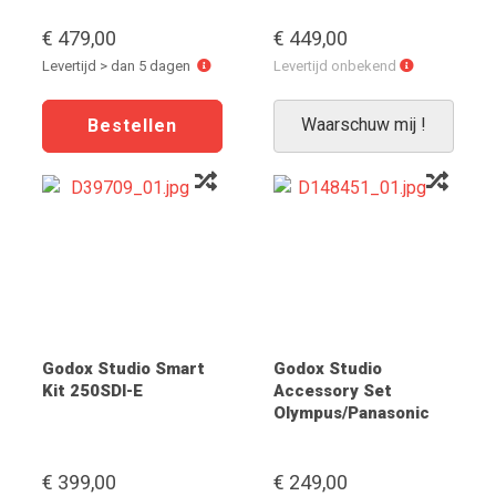
€ 479,00
€ 449,00
Levertijd
Levertijd
Levertijd > dan 5 dagen
Levertijd onbekend
>
onbekend
dan
Waarschuw mij !
5
dagen
Godox Studio Smart
Godox Studio
Kit 250SDI-E
Accessory Set
Olympus/Panasonic
€ 399,00
€ 249,00