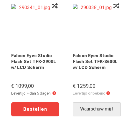
Falcon Eyes Studio
Falcon Eyes Studio
Flash Set TFK-2900L
Flash Set TFK-3600L
w/ LCD Scherm
w/ LCD Scherm
€ 1099,00
€ 1259,00
Levertijd
Levertijd
Levertijd > dan 5 dagen
Levertijd onbekend
>
onbekend
dan
Waarschuw mij !
5
dagen