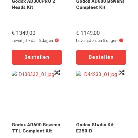
Godox AD300PRO 2
Godox AD600 Bowens
Heads Kit
Compleet Kit
€ 1349,00
€ 1149,00
Levertijd
Levertijd
Levertijd > dan 5 dagen
Levertijd > dan 5 dagen
>
>
dan
dan
5
5
dagen
dagen
Godox AD600 Bowens
Godox Studio Kit
TTL Compleet Kit
E250-D