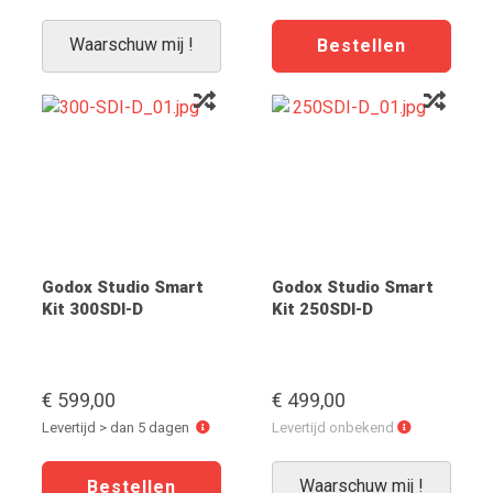
onbekend
>
dan
Waarschuw mij !
5
dagen
Godox Studio Smart
Godox Studio Smart
Kit 300SDI-D
Kit 250SDI-D
€ 599,00
€ 499,00
Levertijd
Levertijd
Levertijd > dan 5 dagen
Levertijd onbekend
>
onbekend
dan
Waarschuw mij !
5