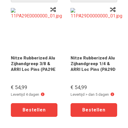
Nitze Rubberized Alu
Nitze Rubberized Alu
Zijhandgreep 3/8 &
Zijhandgreep 1/4 &
ARRI Loc Pins (PA29E
ARRI Loc Pins (PA29D
€ 54,99
€ 54,99
Levertijd
Levertijd
Levertijd 4 dagen
Levertijd > dan 5 dagen
4
>
dagen
dan
5
dagen