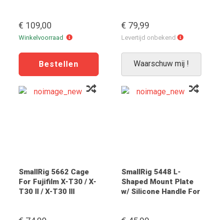
€ 109,00
€ 79,99
Winkelvoorraad
Levertijd
Winkelvoorraad
Levertijd onbekend
onbekend
Waarschuw mij !
SmallRig 5662 Cage
SmallRig 5448 L-
For Fujifilm X-T30 / X-
Shaped Mount Plate
T30 II / X-T30 III
w/ Silicone Handle For
Fujifilm X-E5 (Black)