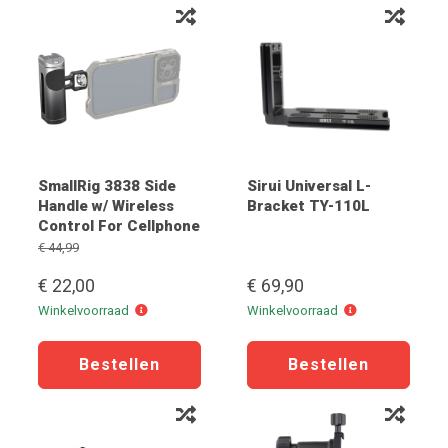
SmallRig 3838 Side
Sirui Universal L-
Handle w/ Wireless
Bracket TY-110L
Control For Cellphone
op=op
€ 44,99
€ 22,00
€ 69,90
Winkelvoorraad
Winkelvoorraad
Winkelvoorraad
Winkelvoorraad