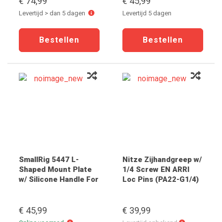
€ 74,99
€ 45,99
Levertijd
Levertijd > dan 5 dagen
Levertijd 5 dagen
>
dan
5
dagen
SmallRig 5447 L-
Nitze Zijhandgreep w/
Shaped Mount Plate
1/4 Screw EN ARRI
w/ Silicone Handle For
Loc Pins (PA22-G1/4)
Fujifilm X-E5 (Silver)
€ 45,99
€ 39,99