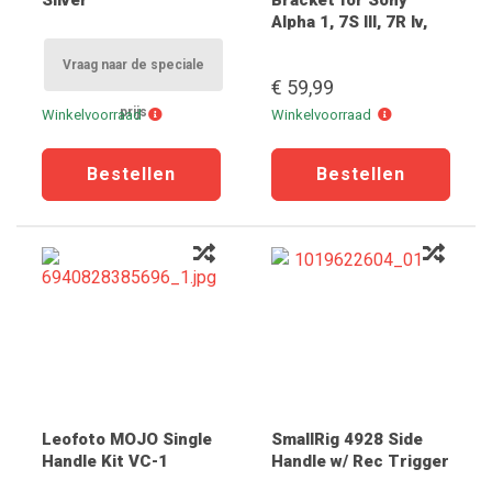
Silver
Bracket for Sony
Alpha 1, 7S III, 7R Iv,
A9 II OP=OP
Vraag naar de speciale
€ 59,99
prijs
Winkelvoorraad
Winkelvoorraad
Winkelvoorraad
Winkelvoorraad
Leofoto MOJO Single
SmallRig 4928 Side
Handle Kit VC-1
Handle w/ Rec Trigger