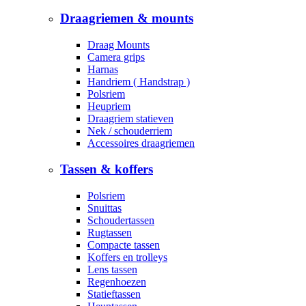
Draagriemen & mounts
Draag Mounts
Camera grips
Harnas
Handriem ( Handstrap )
Polsriem
Heupriem
Draagriem statieven
Nek / schouderriem
Accessoires draagriemen
Tassen & koffers
Polsriem
Snuittas
Schoudertassen
Rugtassen
Compacte tassen
Koffers en trolleys
Lens tassen
Regenhoezen
Statieftassen