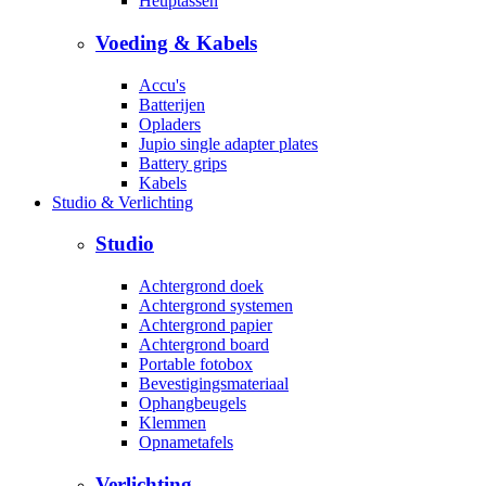
Heuptassen
Voeding & Kabels
Accu's
Batterijen
Opladers
Jupio single adapter plates
Battery grips
Kabels
Studio & Verlichting
Studio
Achtergrond doek
Achtergrond systemen
Achtergrond papier
Achtergrond board
Portable fotobox
Bevestigingsmateriaal
Ophangbeugels
Klemmen
Opnametafels
Verlichting