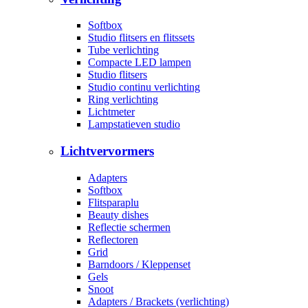
Softbox
Studio flitsers en flitssets
Tube verlichting
Compacte LED lampen
Studio flitsers
Studio continu verlichting
Ring verlichting
Lichtmeter
Lampstatieven studio
Lichtvervormers
Adapters
Softbox
Flitsparaplu
Beauty dishes
Reflectie schermen
Reflectoren
Grid
Barndoors / Kleppenset
Gels
Snoot
Adapters / Brackets (verlichting)