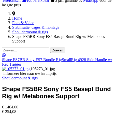
Telefonisch
direct
bereikbaar
5 jaar garantie
Whatsapp
voor de
laagste prijs
Home
Foto & Video
Stabilisatie, cages & montage
Shouldermount & rigs
Shape FS5BR Sony FS5 Basepl Bund Rig w/ Metabones
Support
Zoeken
Shape FS7BR Sony FS7 Bundle Rig
SmallRig 4928 Side Handle w/
Rec Trigger
105273_01.jpg
Informeer hier naar uw inruilprijs
Shouldermount & rigs
Shape FS5BR Sony FS5 Basepl Bund
Rig w/ Metabones Support
€ 1464,00
€ 254,08