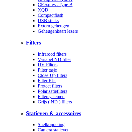
CFexpress Type B
XQD
Compactflash
USB sticks
Extern geheugen
Geheugenkaart lezers
Filters
Infrarood filters
Variabel ND filter
UV Filters
Filter tasje
Close-Up filters
Filter Kits
Protect filters
Polarisatiefilters
Filtersystemen
Grijs ( ND ) filters
Statieven & accessoires
Snelkoppeling
Camera statieven