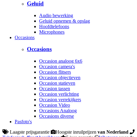
Geluid
Audio bewerking
Geluid opnemen & opslag
Hoofdtelefoons
Microphones
Occasions
Occasions
Occasion analoog 6x6
Occasion camera's
Occasion flitsers
Occasion objectieven
Occasion statieven
Occasion tassen
Occasion verlichting
Occasion verrekijkers
Occasion Video
Occasions Analoog
Occasions diverse
Pasfoto's
Laagste prijsgarantie
Hoogste inruilprijzen
van Nederland