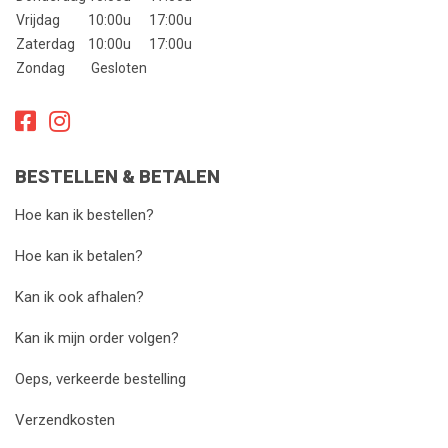
Vrijdag
10:00u
17:00u
Zorgt voor supervloeiende video's, zelfs tijdens
Zaterdag
10:00u
17:00u
actievolle opnames.
Zondag
Gesloten
Inclusief AutoBoost, die automatisch de juiste mate
van stabilisatie toepast zonder je beeld te croppen.
3.
Duurzaamheid en Waterdichtheid
BESTELLEN & BETALEN
Waterdicht tot 5 meter
zonder behuizing.
Robuust ontwerp dat bestand is tegen stoten, vallen
Hoe kan ik bestellen?
en extreme omstandigheden.
Hoe kan ik betalen?
4.
Batterij en Gebruiksduur
Kan ik ook afhalen?
Enduro-batterij
: Langere opnametijd, zelfs bij
Kan ik mijn order volgen?
koudere temperaturen.
Ondersteuning voor langere opnames in uitdagende
Oeps, verkeerde bestelling
omstandigheden.
Verzendkosten
5.
TimeWarp 3.0 en Timelapse