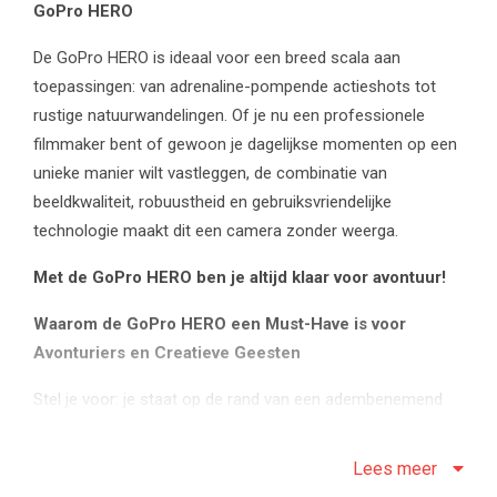
GoPro HERO
De GoPro HERO is ideaal voor een breed scala aan
toepassingen: van adrenaline-pompende actieshots tot
rustige natuurwandelingen. Of je nu een professionele
filmmaker bent of gewoon je dagelijkse momenten op een
unieke manier wilt vastleggen, de combinatie van
beeldkwaliteit, robuustheid en gebruiksvriendelijke
technologie maakt dit een camera zonder weerga.
Met de GoPro HERO ben je altijd klaar voor avontuur!
Waarom de GoPro HERO een Must-Have is voor
Avonturiers en Creatieve Geesten
Stel je voor: je staat op de rand van een adembenemend
bergpad, het uitzicht strekt zich uit zover je kunt kijken. De
zon breekt door de wolken en werpt een gouden gloed
Lees meer
over de wereld onder je. Dit is een moment dat je nooit wilt