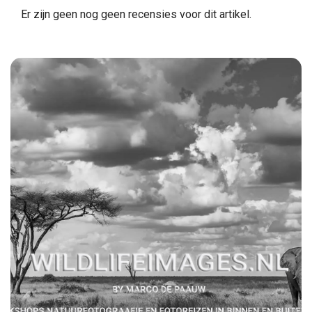
Er zijn geen nog geen recensies voor dit artikel.
2.
WATERDICHT, ROBUUST EN ALTIJD KLAAR
Je kunt de GoPro HERO letterlijk overal mee naartoe
nemen. Duiken tot 5 meter diep zonder extra behuizing?
Geen probleem. Een sprong van een klif of een rit door
modderige paden? De HERO kan het aan. Dankzij zijn
robuuste ontwerp hoef je je geen zorgen te maken over
beschadigingen, en kun je je volledig richten op het beleven
van het moment.
3.
CREATIVITEIT IN JE HANDPALM
Met functies zoals TimeWarp, slow motion en live-
streaming geeft de GoPro HERO je de tools om van
gewone momenten iets bijzonders te maken. Combineer
dit met de eenvoudige bediening via de touchscreen of
spraakcommando’s, en je hebt een camera die net zo
intuïtief is als krachtig. Wil je direct je avonturen delen? De
GoPro-app maakt het eenvoudig om je beelden te