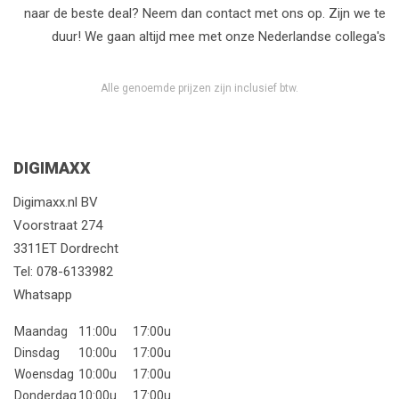
naar de beste deal? Neem dan contact met ons op. Zijn we te
doorgewinterde ontdekkingsreiziger bent, de GoPro HERO
duur! We gaan altijd mee met onze Nederlandse collega's
is de sleutel tot het maken en delen van verhalen die voor
altijd blijven bestaan. Het leven is te kort voor gemiste
momenten – leg ze vast zoals ze bedoeld zijn: episch,
Alle genoemde prijzen zijn inclusief btw.
intens, en onvergetelijk.
BELANGRIJKSTE SPECIFICATIES VAN DE GOPRO
HERO
DIGIMAXX
1.
Beeldkwaliteit
Digimaxx.nl BV
Videoresolutie
: Tot
5.3K
bij 60 frames per seconde
Voorstraat 274
(fps) voor ongelooflijk scherpe en gedetailleerde
3311ET Dordrecht
video's.
Tel:
078-6133982
Fotoresolutie
: Tot
27 MP
voor haarscherpe foto's
Whatsapp
met rijke kleuren en details.
Maandag
11:00u
17:00u
10-bits kleuren
: Vastleggen van meer dan 1 miljard
Dinsdag
10:00u
17:00u
kleuren voor professionele beeldkwaliteit.
Woensdag
10:00u
17:00u
2.
Donderdag
10:00u
17:00u
HyperSmooth 6.0 Stabilisatie