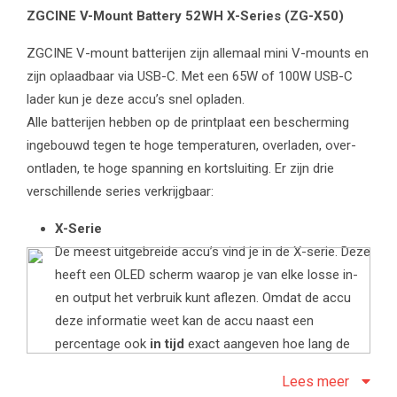
ZGCINE V-Mount Battery 52WH X-Series (ZG-X50)
ZGCINE V-mount batterijen zijn allemaal mini V-mounts en
zijn oplaadbaar via USB-C. Met een 65W of 100W USB-C
lader kun je deze accu’s snel opladen.
Alle batterijen hebben op de printplaat een bescherming
ingebouwd tegen te hoge temperaturen, overladen, over-
ontladen, te hoge spanning en kortsluiting. Er zijn drie
verschillende series verkrijgbaar:
X-Serie
De meest uitgebreide accu’s vind je in de X-serie. Deze
heeft een OLED scherm waarop je van elke losse in-
en output het verbruik kunt aflezen. Omdat de accu
deze informatie weet kan de accu naast een
percentage ook
in tijd
exact aangeven hoe lang de
accu nog meegaat. Daarnaast bevat de accu in plaats
Lees meer
van de USB-A een extra USB-C met PD output. De