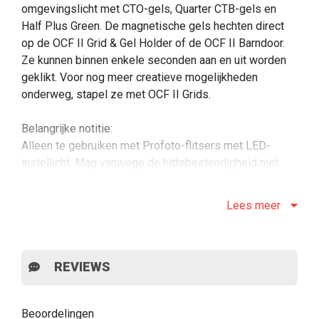
omgevingslicht met CTO-gels, Quarter CTB-gels en
Half Plus Green. De magnetische gels hechten direct
op de OCF II Grid & Gel Holder of de OCF II Barndoor.
Ze kunnen binnen enkele seconden aan en uit worden
geklikt. Voor nog meer creatieve mogelijkheden
onderweg, stapel ze met OCF II Grids.
Belangrijke notitie:
Alleen te gebruiken met Profoto-flitsers met LED-
instellicht. Mag vanwege de hittebestendigheid niet
worden gebruikt met Profoto-flitsers met halogeen-
instellicht.
Lees meer
Eigenschappen:
REVIEWS
Hecht met magneten op
OCF II Grid & Gel Holder
of
OCF II BarnDoor.
Eenvoudig te stapelen met OCF II Grids.
Beoordelingen