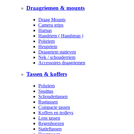
Draagriemen & mounts
Draag Mounts
Camera grips
Harnas
Handriem ( Handstrap )
Polsriem
Heupriem
Draagriem statieven
Nek / schouderriem
Accessoires draagriemen
Tassen & koffers
Polsriem
Snuittas
Schoudertassen
Rugtassen
Compacte tassen
Koffers en trolleys
Lens tassen
Regenhoezen
Statieftassen