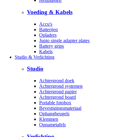
Heuptassen
Voeding & Kabels
Accu's
Batterijen
Opladers
Jupio single adapter plates
Battery grips
Kabels
Studio & Verlichting
Studio
Achtergrond doek
Achtergrond systemen
Achtergrond papier
Achtergrond board
Portable fotobox
Bevestigingsmateriaal
Ophangbeugels
Klemmen
Opnametafels
Verlichting