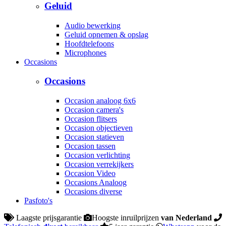
Geluid
Audio bewerking
Geluid opnemen & opslag
Hoofdtelefoons
Microphones
Occasions
Occasions
Occasion analoog 6x6
Occasion camera's
Occasion flitsers
Occasion objectieven
Occasion statieven
Occasion tassen
Occasion verlichting
Occasion verrekijkers
Occasion Video
Occasions Analoog
Occasions diverse
Pasfoto's
Laagste prijsgarantie
Hoogste inruilprijzen
van Nederland