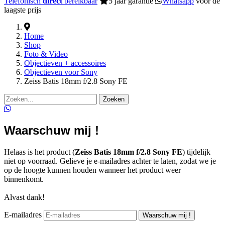
Telefonisch
direct
bereikbaar
5 jaar garantie
Whatsapp
voor de
laagste prijs
Home
Shop
Foto & Video
Objectieven + accessoires
Objectieven voor Sony
Zeiss Batis 18mm f/2.8 Sony FE
Zoeken
Waarschuw mij !
Helaas is het product (
Zeiss Batis 18mm f/2.8 Sony FE
) tijdelijk
niet op voorraad. Gelieve je e-mailadres achter te laten, zodat we je
op de hoogte kunnen houden wanneer het product weer
binnenkomt.
Alvast dank!
E-mailadres