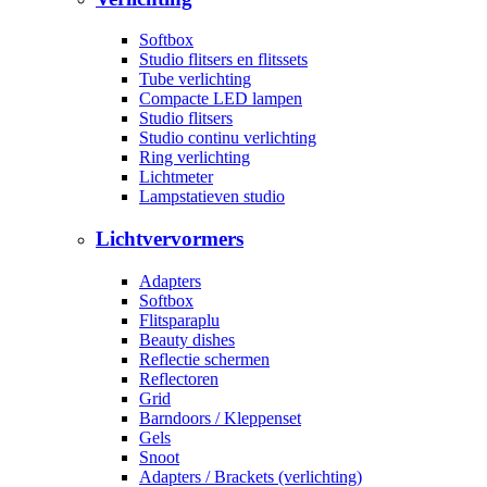
Softbox
Studio flitsers en flitssets
Tube verlichting
Compacte LED lampen
Studio flitsers
Studio continu verlichting
Ring verlichting
Lichtmeter
Lampstatieven studio
Lichtvervormers
Adapters
Softbox
Flitsparaplu
Beauty dishes
Reflectie schermen
Reflectoren
Grid
Barndoors / Kleppenset
Gels
Snoot
Adapters / Brackets (verlichting)