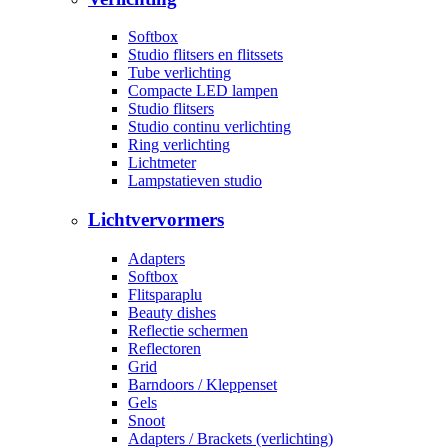
Softbox
Studio flitsers en flitssets
Tube verlichting
Compacte LED lampen
Studio flitsers
Studio continu verlichting
Ring verlichting
Lichtmeter
Lampstatieven studio
Lichtvervormers
Adapters
Softbox
Flitsparaplu
Beauty dishes
Reflectie schermen
Reflectoren
Grid
Barndoors / Kleppenset
Gels
Snoot
Adapters / Brackets (verlichting)