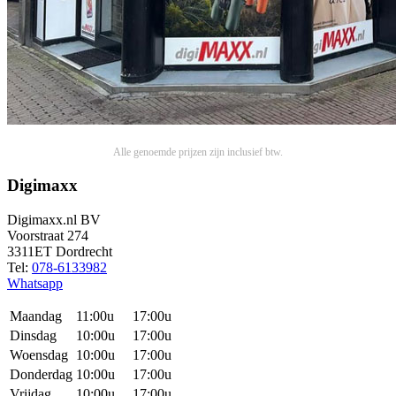
Alle genoemde prijzen zijn inclusief btw.
Digimaxx
Digimaxx.nl BV
Voorstraat 274
3311ET Dordrecht
Tel:
078-6133982
Whatsapp
Maandag
11:00u
17:00u
Dinsdag
10:00u
17:00u
Woensdag
10:00u
17:00u
Donderdag
10:00u
17:00u
Vrijdag
10:00u
17:00u