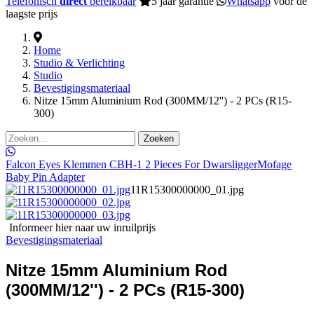
Telefonisch
direct
bereikbaar
5 jaar garantie
Whatsapp
voor de
laagste prijs
Home
Studio & Verlichting
Studio
Bevestigingsmateriaal
Nitze 15mm Aluminium Rod (300MM/12'') - 2 PCs (R15-
300)
Zoeken
Falcon Eyes Klemmen CBH-1 2 Pieces For Dwarsligger
Mofage
Baby Pin Adapter
11R15300000000_01.jpg
Informeer hier naar uw inruilprijs
Bevestigingsmateriaal
Nitze 15mm Aluminium Rod
(300MM/12'') - 2 PCs (R15-300)