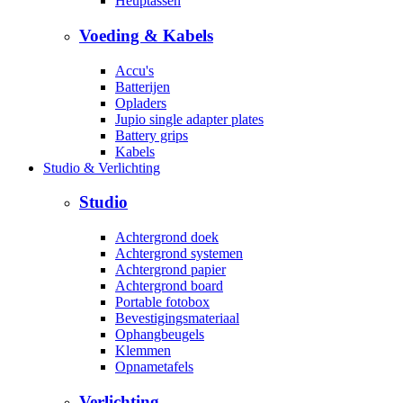
Heuptassen
Voeding & Kabels
Accu's
Batterijen
Opladers
Jupio single adapter plates
Battery grips
Kabels
Studio & Verlichting
Studio
Achtergrond doek
Achtergrond systemen
Achtergrond papier
Achtergrond board
Portable fotobox
Bevestigingsmateriaal
Ophangbeugels
Klemmen
Opnametafels
Verlichting