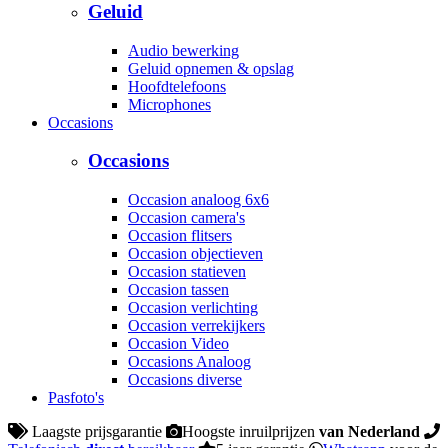
Geluid
Audio bewerking
Geluid opnemen & opslag
Hoofdtelefoons
Microphones
Occasions
Occasions
Occasion analoog 6x6
Occasion camera's
Occasion flitsers
Occasion objectieven
Occasion statieven
Occasion tassen
Occasion verlichting
Occasion verrekijkers
Occasion Video
Occasions Analoog
Occasions diverse
Pasfoto's
Laagste prijsgarantie
Hoogste inruilprijzen
van Nederland