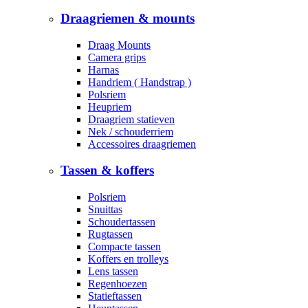
Draagriemen & mounts
Draag Mounts
Camera grips
Harnas
Handriem ( Handstrap )
Polsriem
Heupriem
Draagriem statieven
Nek / schouderriem
Accessoires draagriemen
Tassen & koffers
Polsriem
Snuittas
Schoudertassen
Rugtassen
Compacte tassen
Koffers en trolleys
Lens tassen
Regenhoezen
Statieftassen