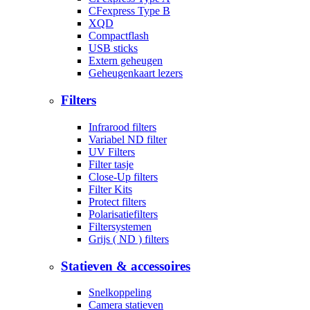
CFexpress Type B
XQD
Compactflash
USB sticks
Extern geheugen
Geheugenkaart lezers
Filters
Infrarood filters
Variabel ND filter
UV Filters
Filter tasje
Close-Up filters
Filter Kits
Protect filters
Polarisatiefilters
Filtersystemen
Grijs ( ND ) filters
Statieven & accessoires
Snelkoppeling
Camera statieven